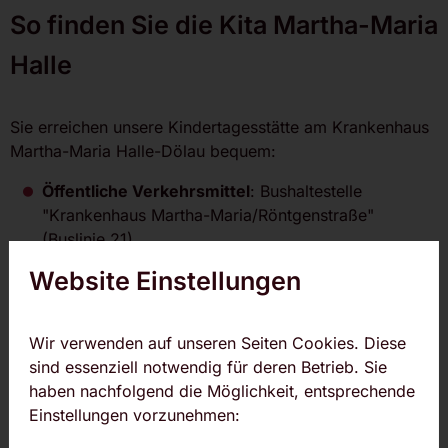
So finden Sie die Kita Martha-Maria
Halle
Sie erreichen unsere Kindertagesstätte am Krankenhaus
Martha-Maria Halle-Dölau bequem:
Öffentliche Verkehrsmittel
: Bushaltestelle
"Krankenhaus Martha-Maria/Röntgenstraße"
(Buslinie 21)
Parkmöglichkeiten
: Kostenloser Parkplatz direkt am
Website Einstellungen
Krankenhaus Martha-Maria
Taxi
: Unser Team nimmt gerne Vorbestellungen für
Wir verwenden auf unseren Seiten Cookies. Diese
Sie vor.
sind essenziell notwendig für deren Betrieb. Sie
haben nachfolgend die Möglichkeit, entsprechende
Einstellungen vorzunehmen: