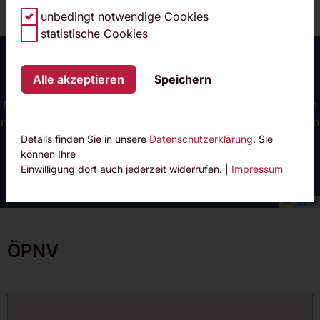
unbedingt notwendige Cookies
statistische Cookies
+
−
Alle akzeptieren
Speichern
Mit Klick/Tap können Sie die interaktiven Kartenfunktionen
nutzen. Dafür gelten die
Datenschutzerklärungen
von Open
Street Map.
Details finden Sie in unsere
Datenschutzerklärung
. Sie
können Ihre
Einwilligung dort auch jederzeit widerrufen. |
Impressum
Leaflet
ÖPNV